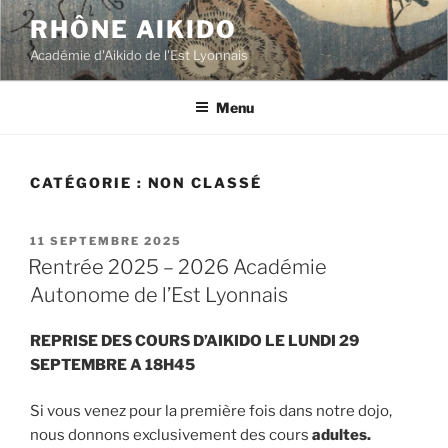
Aller
RHÔNE AIKIDO
au
Académie d'Aikido de l'Est Lyonnais
contenu
principal
Menu
CATÉGORIE :
NON CLASSÉ
PUBLIÉ
11 SEPTEMBRE 2025
LE
Rentrée 2025 – 2026 Académie
Autonome de l’Est Lyonnais
REPRISE DES COURS D’AIKIDO LE LUNDI 29
SEPTEMBRE A 18H45
Si vous venez pour la première fois dans notre dojo,
nous donnons exclusivement des cours
adultes.